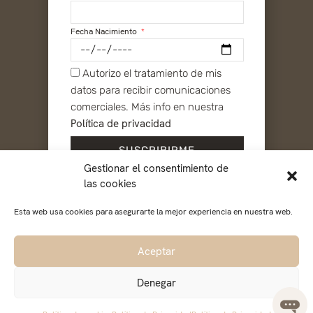
TIENDA ONLINE
Mi cuenta
Fecha Nacimiento
Condiciones de Venta
Envíos y Devoluciones
Autorizo el tratamiento de mis
Contacto
datos para recibir comunicaciones
SOBRE PIBU
comerciales. Más info en nuestra
Nuestro Origen
Política de privacidad
Nuestra Filosofía
Prensa
SUSCRIBIRME
Gestionar el consentimiento de
¡IMPORTANTE!
las cookies
Añade «pibu@pibucosmetic.com» a tu libreta de
direcciones, para evitar que nuestra newsletter llegue al
Esta web usa cookies para asegurarte la mejor experiencia en nuestra web.
buzón de spam y te pierdas lo mejor para cuidarte.
Aceptar
© 2023 PIBUCOSMETIC — Cosmética de Lujo Online
Todos los derechos reservados
Denegar
Política de Privacidad
|
Política de Cookies