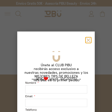
Envíos Gratis 50€ · Asesoría PIBU Beauty · Envíos 24h
All Products
Únete al CLUB PIBU
recibirás acceso exclusivo a
nuestras novedades, promociones y los
MEJORES TIPS DE BELLEZA
"
10% Dto.
en tu primer pedido"
Nombre
SOCIAL
Instagram
Facebook
Email
TikTok
YouTube
Teléfono