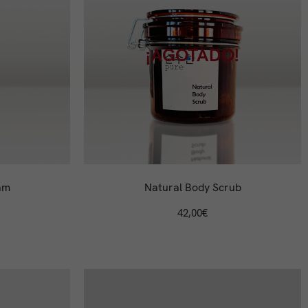
¡AGOTADO!
am
Natural Body Scrub
42,00
€