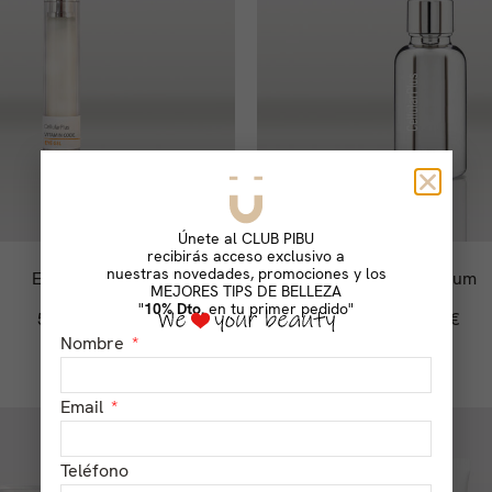
Únete al CLUB PIBU
recibirás acceso exclusivo a
nuestras novedades, promociones y los
+
Eye Gel
Ten
Serum
MEJORES TIPS DE BELLEZA
"
10% Dto.
en tu primer pedido"
59,00
€
130,00
€
Nombre
Email
Teléfono