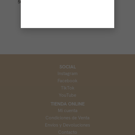
50,00
€
-
500,00
€
SOCIAL
Instagram
Facebook
TikTok
YouTube
TIENDA ONLINE
Mi cuenta
Condiciones de Venta
Envíos y Devoluciones
Contacto