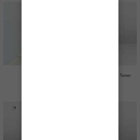
Gua Sha Tulip
Green Tea Soothing Toner
155,00
€
29,00
€