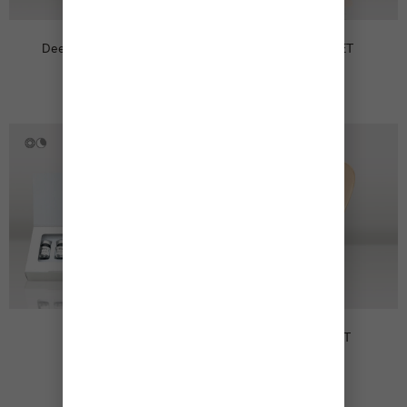
Deep Cleansing Disc
Refined Skin SET
2,50
€
51,00
€
Cellucy PDRN
Gua Sha HEART
239,00
€
110,00
€