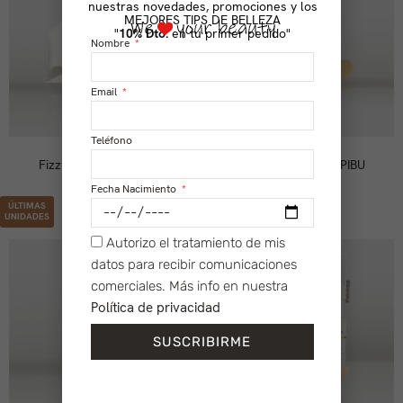
nuestras novedades, promociones y los
MEJORES TIPS DE BELLEZA
"
10% Dto.
en tu primer pedido"
Nombre
Email
Teléfono
Fizzy POP V.2 TRAVEL
Pincel Maquillaje PIBU
24,00
€
6,50
€
Fecha Nacimiento
ÚLTIMAS
UNIDADES
Autorizo el tratamiento de mis
datos para recibir comunicaciones
comerciales. Más info en nuestra
Política de privacidad
SUSCRIBIRME