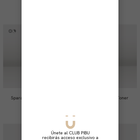
59,00
€
44,00
€
Sparassis Crispa Serum
Sparassis Crispa Toner
59,00
€
36,00
€
Únete al CLUB PIBU
recibirás acceso exclusivo a