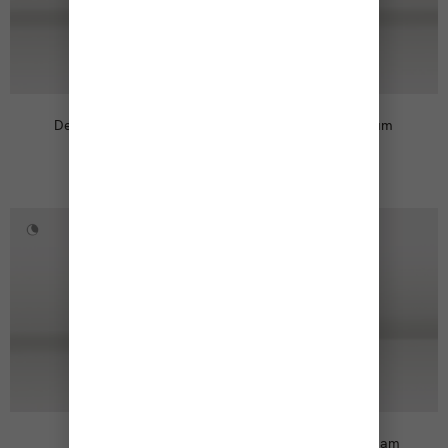
Detox Men Serum
Glyco Peel Serum
90,00
€
69,00
€
Glyco Cream
Tone-up Sun Cream