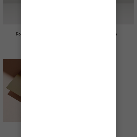
Rosa Mosqueta Oil
Gasa Orgánica
36,00
€
9,00
€
Tarjeta Regalo