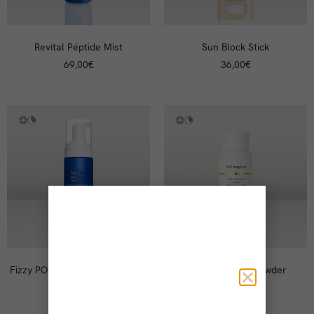
Revital Péptide Mist
Sun Block Stick
69,00
€
36,00
€
Fizzy POP V.2 + Gasa Orgánica
Facial Washing Powder
52,00
€
42,00
€