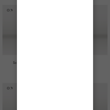
+
Scrub face & body
Ten
Serum
39,00
€
130,00
€