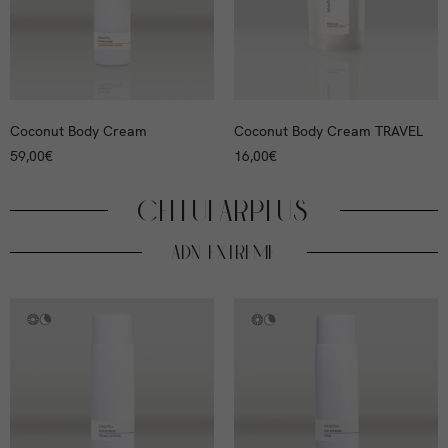
Coconut Body Cream
Coconut Body Cream TRAVEL
59,00
€
16,00
€
CELLULARPLUS
ADN Extreme