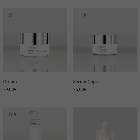
Cream
Serum Caps
79,00
€
75,00
€