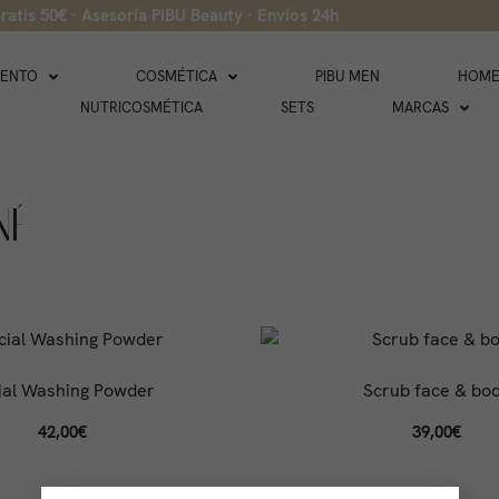
ratis 50€ · Asesoría PIBU Beauty · Envíos 24h
IENTO
COSMÉTICA
PIBU MEN
HOME
NUTRICOSMÉTICA
SETS
MARCAS
NÉ
ial Washing Powder
Scrub face & bo
42,00
€
39,00
€