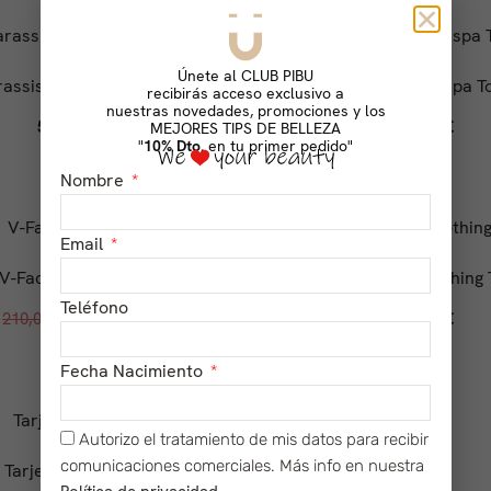
Únete al CLUB PIBU
rassis Crispa Serum
Sparassis Crispa T
recibirás acceso exclusivo a
nuestras novedades, promociones y los
59,00
€
36,00
€
MEJORES TIPS DE BELLEZA
"
10% Dto.
en tu primer pedido"
Nombre
Email
V-Face Contour
Green Tea Soothing 
Teléfono
210,00
€
105,00
€
29,00
€
Fecha Nacimiento
Autorizo el tratamiento de mis datos para recibir
comunicaciones comerciales. Más info en nuestra
Tarjeta Regalo