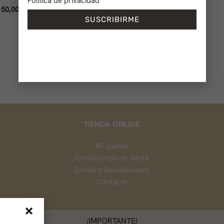
Política de privacidad
50,00
€
-
500,00
€
SUSCRIBIRME
TIENDA ONLINE
Mi cuenta
Condiciones de Venta
Envíos y Devoluciones
Contacto
¡IMPORTANTE!