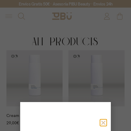
Envíos Gratis 50€ · Asesoría PIBU Beauty · Envíos 24h
All Products
Cream Cleanser
Tonic
29,00
€
26,00
€