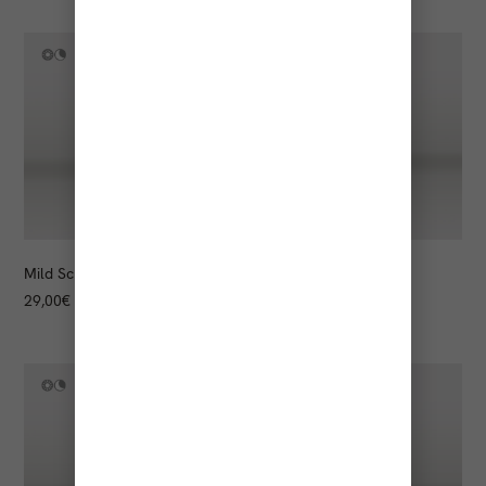
Mild Scrub
Eye Cream
29,00
€
78,00
€