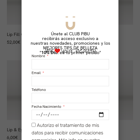
Únete al CLUB PIBU
Lip Fill Contour
Neck Cream
recibirás acceso exclusivo a
52,00
€
89,00
€
nuestras novedades, promociones y los
MEJORES TIPS DE BELLEZA
"
10% Dto.
en tu primer pedido"
Nombre
Email
Teléfono
Fecha Nacimiento
Autorizo el tratamiento de mis
Lip & Eye Remover
Cream
datos para recibir comunicaciones
6,00
€
115,00
€