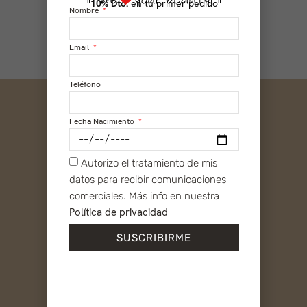
"
10% Dto.
en tu primer pedido"
Nombre
Email
Teléfono
SOCIAL
Fecha Nacimiento
Instagram
Facebook
TikTok
Autorizo el tratamiento de mis
YouTube
datos para recibir comunicaciones
TIENDA ONLINE
comerciales. Más info en nuestra
Mi cuenta
Política de privacidad
Condiciones de Venta
SUSCRIBIRME
Envíos y Devoluciones
Contacto
SOBRE PIBU
Nuestro Origen