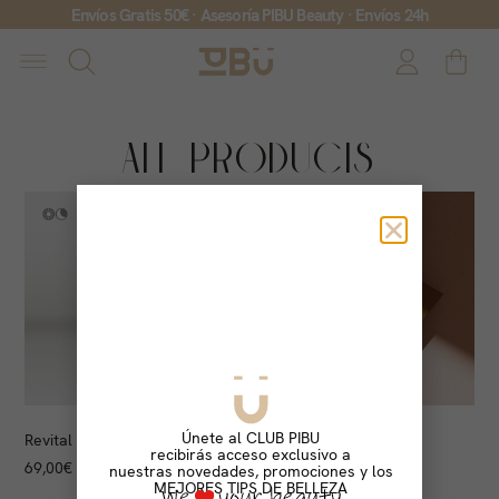
Envíos Gratis 50€ · Asesoría PIBU Beauty · Envíos 24h
All Products
Únete al CLUB PIBU
Revital Péptide Mist
Tarjeta Regalo
recibirás acceso exclusivo a
69,00
€
50,00
€
-
500,00
€
nuestras novedades, promociones y los
MEJORES TIPS DE BELLEZA