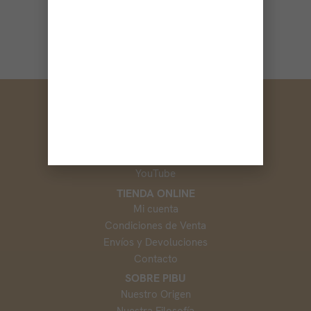
SOCIAL
Instagram
Facebook
TikTok
YouTube
TIENDA ONLINE
Mi cuenta
Condiciones de Venta
Envíos y Devoluciones
Contacto
SOBRE PIBU
Nuestro Origen
Nuestra Filosofía