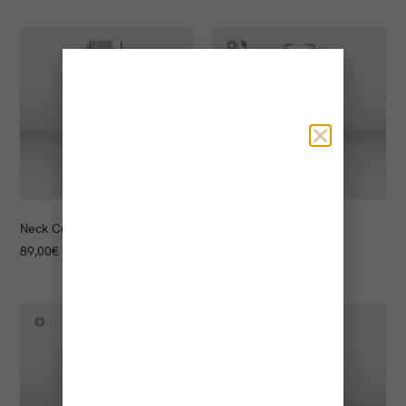
Neck Cream
Revital Péptide Mist
89,00
€
69,00
€