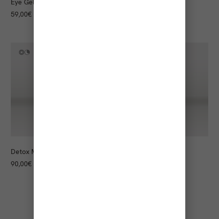
Eye Gel
Ten
Serum
59,00
€
130,00
€
Detox Men Serum
Glyco Peel Serum
90,00
€
69,00
€
1
2
3
→