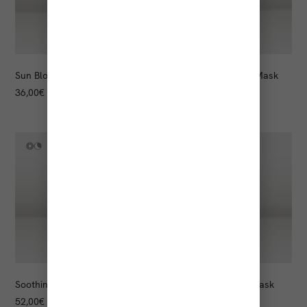
Sun Block Stick
Moisturizing Essence Mask
36,00
€
49,00
€
Soothing Essence Mask
Brightening Essence Mask
52,00
€
56,00
€