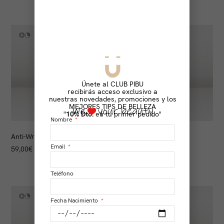
Únete al CLUB PIBU
recibirás acceso exclusivo a
nuestras novedades, promociones y los
MEJORES TIPS DE BELLEZA
"
10% Dto.
en tu primer pedido"
Nombre
Anti-Wrinkle Essence Mask
Fizzy POP V.2 + Gasa
Orgánica
Email
59,00
€
52,00
€
Teléfono
Fecha Nacimiento