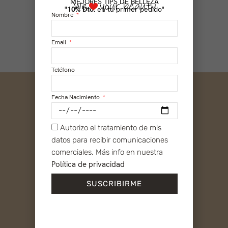
MEJORES TIPS DE BELLEZA
"
10% Dto.
en tu primer pedido"
Nombre
Email
Teléfono
SOCIAL
Fecha Nacimiento
Instagram
Facebook
Autorizo el tratamiento de mis
TikTok
datos para recibir comunicaciones
YouTube
comerciales. Más info en nuestra
TIENDA ONLINE
Política de privacidad
Mi cuenta
Condiciones de Venta
SUSCRIBIRME
Envíos y Devoluciones
Contacto
SOBRE PIBU