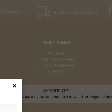
TIENDA ONLINE
Mi cuenta
Condiciones de Venta
Envíos y Devoluciones
Contacto
¡IMPORTANTE!
direcciones, para evitar que nuestra newsletter llegue al buz