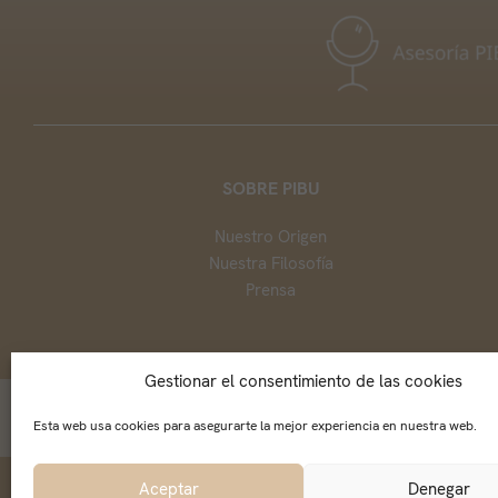
SOBRE PIBU
Nuestro Origen
Nuestra Filosofía
Prensa
Gestionar el consentimiento de las cookies
Esta web usa cookies para asegurarte la mejor experiencia en nuestra web.
Añade «pibu@pibucosmetic.com» a tu libreta de 
Aceptar
Denegar