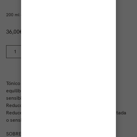
200 ml – 6.76 fl Oz
36,00
€
AÑADIR AL CARRITO
Tónico creado por Voas Tech que mantiene el
equilibrio en pieles alteradas, secas, grasas y/o
sensibilizadas.
Reducción visible del tamaño del poro.
Reduce el calor y el escozor de la piel atópica, irritada
o sensible. Vegano.
SOBRE EL PRODUCTO