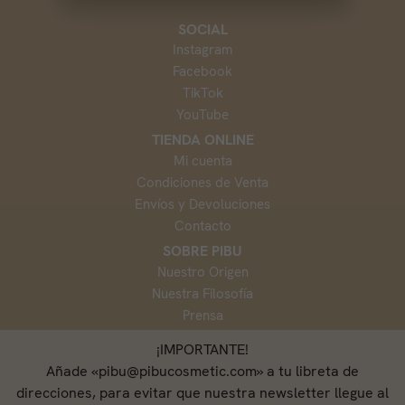
SOCIAL
Instagram
Facebook
TikTok
YouTube
TIENDA ONLINE
Mi cuenta
Condiciones de Venta
Envíos y Devoluciones
Contacto
SOBRE PIBU
Nuestro Origen
Nuestra Filosofía
Prensa
¡IMPORTANTE!
Añade «pibu@pibucosmetic.com» a tu libreta de
direcciones, para evitar que nuestra newsletter llegue al