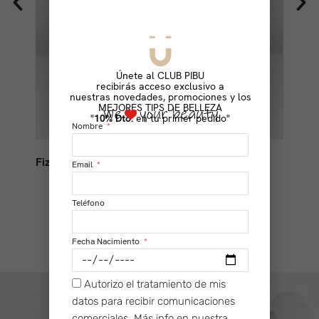
Únete al CLUB PIBU
recibirás acceso exclusivo a
nuestras novedades, promociones y los
MEJORES TIPS DE BELLEZA
"
10% Dto.
en tu primer pedido"
Nombre
Fizzy POP V.2 + Gasa Orgánica
Spa
Email
52,00
€
Teléfono
Fecha Nacimiento
Autorizo el tratamiento de mis
datos para recibir comunicaciones
comerciales. Más info en nuestra