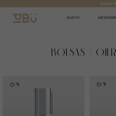
Envíos G
¡NUEVO!
ASESORAM
BOLSAS / OJE