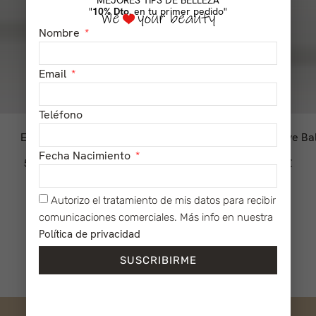
"
10% Dto.
en tu primer pedido"
Nombre
Email
Teléfono
Eye Gel
Vitamin C Eye Ba
Fecha Nacimiento
59,00
€
38,00
€
Autorizo el tratamiento de mis datos para recibir
comunicaciones comerciales. Más info en nuestra
Política de privacidad
SUSCRIBIRME