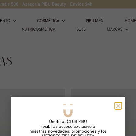
ratis 50€ · Asesoría PIBU Beauty · Envíos 24h
IENTO
COSMÉTICA
PIBU MEN
HOME
NUTRICOSMÉTICA
SETS
MARCAS
RAS
Únete al CLUB PIBU
recibirás acceso exclusivo a
nuestras novedades, promociones y los
MEJORES TIPS DE BELLEZA